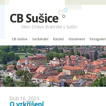
CB Sušice
Sbor Církve Bratrské v Sušici
CB Sušice
Setkávání
Kázání
Oznámení
Fotogaler
Dub 16, 2023
O vzkříšení