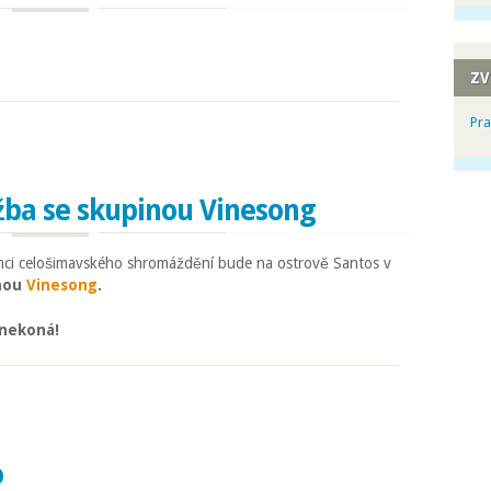
ZV
Pra
ba se skupinou Vinesong
mci celošimavského shromáždění bude na ostrově Santos v
inou
Vinesong
.
 nekoná!
a se skupinou Vinesong
o