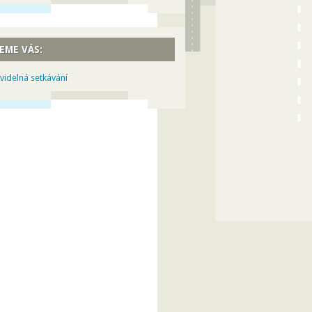
EME VÁS:
videlná setkávání