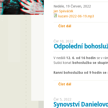
Neděle, 19 Červen, 2022
Jan Spěváček
kazani-2022-06-19.mp3
Číst dál
Zizania
Čer 10, 2022
Odpolední bohosluž
V neděli
12. 6. od 16 hodin
se v rá
Sušici konat
bohoslužba se skup
Ranní bohoslužba od 9 hodin se
Číst dál
Odpolední bohoslužb
Čer 5, 2022
Synovství Danielov