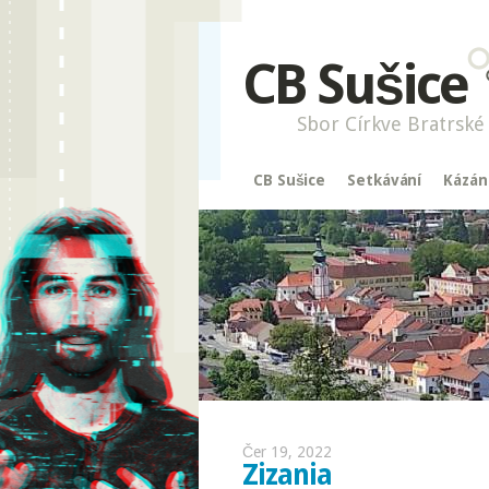
CB Sušice
Sbor Církve Bratrské 
CB Sušice
Setkávání
Kázán
Čer 19, 2022
Zizania