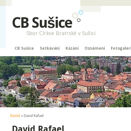
CB Sušice
Sbor Církve Bratrské v Sušici
CB Sušice
Setkávání
Kázání
Oznámení
Fotogaler
Jste zde
Domů
» David Rafael
David Rafael