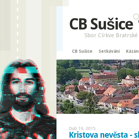
CB Sušice
Sbor Církve Bratrské 
CB Sušice
Setkávání
Kázán
Dub 19, 2015
Kristova nevěsta - s