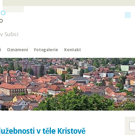
v Sušici
í
Oznámení
Fotogalerie
Kontakt
Hl
lužebnosti v těle Kristově