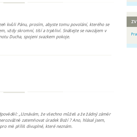
ZV
ězeň kvůli Pánu, prosím, abyste tomu povolání, kterého se
m, vždy skromní, tiší a trpěliví. Snášejte se navzájem v
Pra
dnotu Ducha, spojeni svazkem pokoje.
žebnosti v těle Kristově
dpověděl: „Uznávám, že všechno můžeš a že žádný záměr
nerozvážně zatemňovat úradek Boží ? Ano, hlásal jsem,
pro mě příliš divuplné, které neznám.