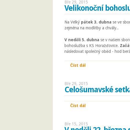
Bře 29, 2015
Velikonoční bohosl
Na Velký
pátek 3. dubna
se ve sbo
zejména na modlitby a chvály..
V neděli 5. dubna
se v našem sboro
bohoslužba s KS Horažďovice.
Začá
následovat společný oběd - hod ber
Číst dál
Velikonoční bohosluž
Bře 29, 2015
Celošumavské setká
Číst dál
Celošumavské setkání
Bře 15, 2015