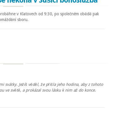
 se nekoná v Sušici bohoslužba
proběhne v Klatovech od 9:30, po společném obědě pak
romáždění sboru.
e nekoná v Sušici bohoslužba
i svátky. Ježíš věděl, že přišla jeho hodina, aby z tohoto
jsou ve světě, a prokázal svou lásku k nim až do konce.