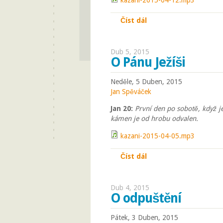
kazani-2015-04-12.mp3
Číst dál
Jak žít život
Dub 5, 2015
O Pánu Ježíši
Neděle, 5 Duben, 2015
Jan Spěváček
Jan 20:
První den po sobotě, když je
kámen je od hrobu odvalen.
kazani-2015-04-05.mp3
Číst dál
O Pánu Ježíši
Dub 4, 2015
O odpuštění
Pátek, 3 Duben, 2015