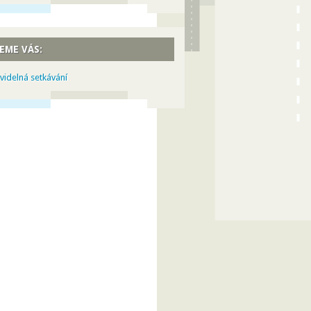
EME VÁS:
videlná setkávání