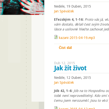
Neděle, 19 Duben, 2015
Jan Spěváček
Efezským 4, 1-16:
Proto vás já, v
vám dostalo, dělali čest svým živote
lásce a usilovně hleďte zachovat je
kazani-2015-04-19.mp3
Číst dál
Kristova nevěsta - slu
Dub 12, 2015
Jak žít život
Neděle, 12 Duben, 2015
Jan Spěváček
Jób 42, 1-6:
Jób na to Hospodinu o
tobě není neproveditelný. Kdo smí 
čemu jsem nerozuměl. Jsou to věci 