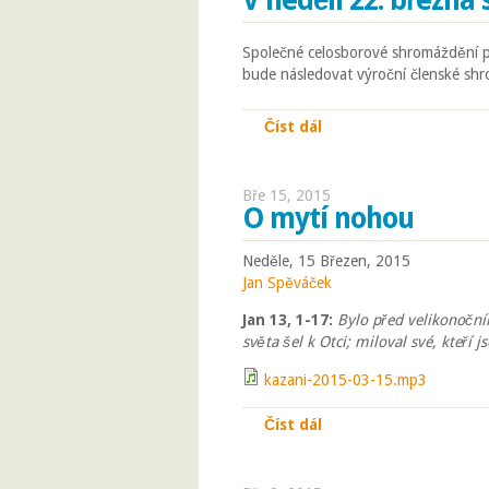
V neděli 22. března
Společné celosborové shromáždění 
bude následovat výroční členské sh
Číst dál
V neděli 22. března s
Bře 15, 2015
O mytí nohou
Neděle, 15 Březen, 2015
Jan Spěváček
Jan 13, 1-17:
Bylo před velikonočním
světa šel k Otci; miloval své, kteří 
kazani-2015-03-15.mp3
Číst dál
O mytí nohou