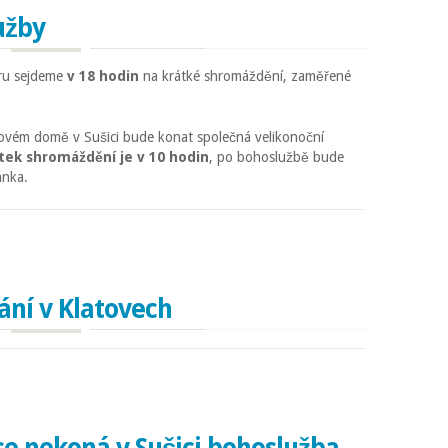
užby
ru sejdeme
v 18 hodin
na krátké shromáždění, zaměřené
vém domě v Sušici bude konat společná velikonoční
tek shromáždění je v 10 hodin
, po bohoslužbě bude
ánka.
by
ní v Klatovech
 v Klatovech