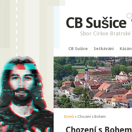
CB Sušice
Sbor Církve Bratrské 
CB Sušice
Setkávání
Kázán
Jste zde
Domů
» Chození s Bohem
Chození s Bohem