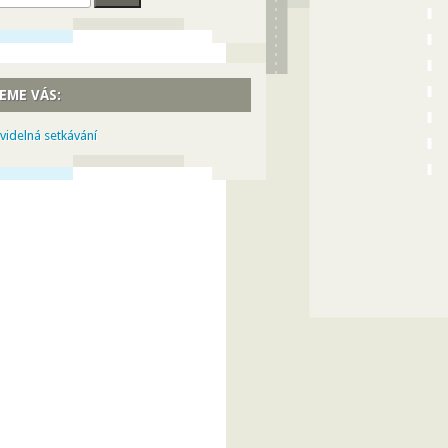
EME VÁS:
videlná setkávání