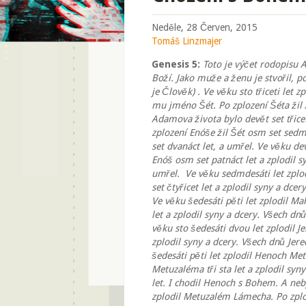
Neděle, 28 Červen, 2015
Tomáš Linzmajer
Genesis 5:
Toto je výčet rodopisu 
Boží. Jako muže a ženu je stvořil, p
je Člověk) . Ve věku sto třiceti let
mu jméno Šét. Po zplození Šéta žil 
Adamova života bylo devět set třicet
zplození Enóše žil Šét osm set sedm
set dvanáct let, a umřel. Ve věku de
Enóš osm set patnáct let a zplodil s
umřel. Ve věku sedmdesáti let zplod
set čtyřicet let a zplodil syny a dce
Ve věku šedesáti pěti let zplodil Mah
let a zplodil syny a dcery. Všech dn
věku sto šedesáti dvou let zplodil J
zplodil syny a dcery. Všech dnů Jere
šedesáti pěti let zplodil Henoch M
Metuzaléma tři sta let a zplodil syn
let. I chodil Henoch s Bohem. A neb
zplodil Metuzalém Lámecha. Po zpl