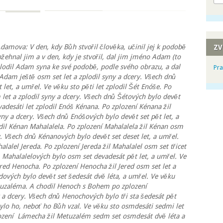
Adamova: V den, kdy Bůh stvořil člověka, učinil jej k podobě
ZV
ožehnal jim a v den, kdy je stvořil, dal jim jméno Adam (to
 zplodil Adam syna ke své podobě, podle svého obrazu, a dal
Pra
Adam ještě osm set let a zplodil syny a dcery. Všech dnů
 let, a umřel. Ve věku sto pěti let zplodil Šét Enóše. Po
 let a zplodil syny a dcery. Všech dnů Šétových bylo devět
vadesáti let zplodil Enóš Kénana. Po zplození Kénana žil
yny a dcery. Všech dnů Enóšových bylo devět set pět let, a
il Kénan Mahalalela. Po zplození Mahalalela žil Kénan osm
ry. Všech dnů Kénanových bylo devět set deset let, a umřel.
alalel Jereda. Po zplození Jereda žil Mahalalel osm set třicet
ů Mahalalelových bylo osm set devadesát pět let, a umřel. Ve
ered Henocha. Po zplození Henocha žil Jered osm set let a
dových bylo devět set šedesát dvě léta, a umřel. Ve věku
etuzaléma. A chodil Henoch s Bohem po zplození
y a dcery. Všech dnů Henochových bylo tři sta šedesát pět
ylo ho, neboť ho Bůh vzal. Ve věku sto osmdesáti sedmi let
ození Lámecha žil Metuzalém sedm set osmdesát dvě léta a