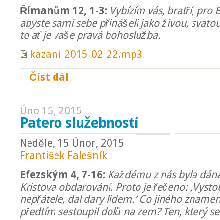
Římanům 12, 1-3:
Vybízím vás, bratří, pro 
abyste sami sebe přinášeli jako živou, svato
to ať je vaše pravá bohoslužba.
kazani-2015-02-22.mp3
Číst dál
Obnova vztahu s Bohem
Úno 15, 2015
Patero služebností
Neděle, 15 Únor, 2015
František Falešník
Efezským 4, 7-16:
Každému z nás byla dána
Kristova obdarování. Proto je řečeno: ‚Vystou
nepřátele, dal dary lidem.‘ Co jiného znamená
předtím sestoupil dolů na zem? Ten, který ses