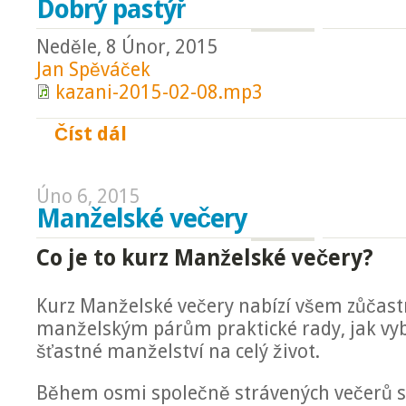
Dobrý pastýř
Neděle, 8 Únor, 2015
Jan Spěváček
kazani-2015-02-08.mp3
Číst dál
Dobrý pastýř
Úno 6, 2015
Manželské večery
Co je to kurz Manželské večery?
Kurz Manželské večery nabízí všem zůča
manželským párům praktické rady, jak vy
šťastné manželství na celý život.
Během osmi společně strávených večerů 