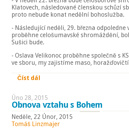
- V neděli 22. března bude celosborové sh
Klatovech, následované členskou schůzí sbo
proto nebude konat nedělní bohoslužba.
- Následující neděli, 29. března odpoledne 
proběhne celošumavské shromáždění, bo
Sušici bude.
- Oslava Velikonoc proběhne společně s K
ve sboru, my zajistíme maso, horažďovičtí 
Číst dál
Ze staršovstva 1. března 2015
Úno 28, 2015
Obnova vztahu s Bohem
Neděle, 22 Únor, 2015
Tomáš Linzmajer