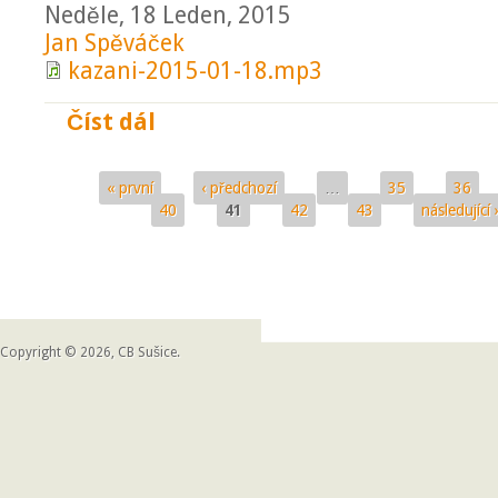
Neděle, 18 Leden, 2015
Jan Spěváček
kazani-2015-01-18.mp3
Číst dál
Prázdné okénko
« první
‹ předchozí
…
35
36
Stránky
40
41
42
43
následující 
Copyright © 2026, CB Sušice.