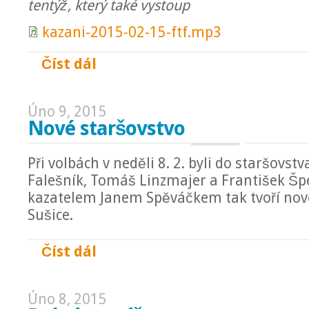
tentýž, který také vystoup
kazani-2015-02-15-ftf.mp3
Číst dál
Patero služebností
Úno 9, 2015
Nové staršovstvo
Při volbách v neděli 8. 2. byli do staršovst
Falešník, Tomáš Linzmajer a František Špe
kazatelem Janem Spěváčkem tak tvoří nov
Sušice.
Číst dál
Nové staršovstvo
Úno 8, 2015