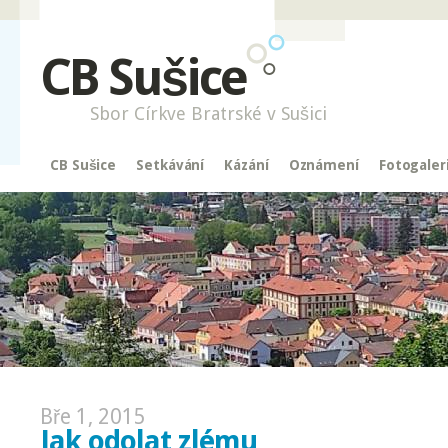
CB Sušice
Sbor Církve Bratrské v Sušici
CB Sušice
Setkávání
Kázání
Oznámení
Fotogaler
Bře 1, 2015
Jak odolat zlému