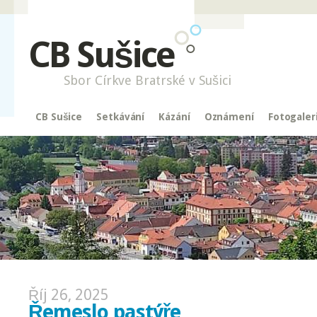
CB Sušice
Sbor Církve Bratrské v Sušici
CB Sušice
Setkávání
Kázání
Oznámení
Fotogaler
Říj 26, 2025
Řemeslo pastýře