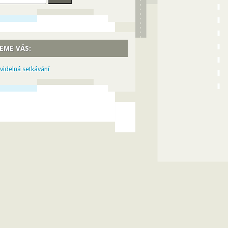
EME VÁS:
videlná setkávání