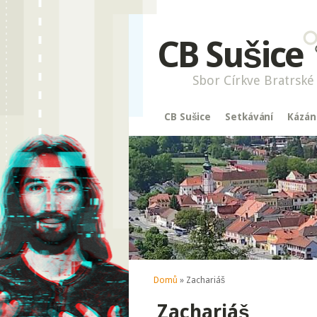
CB Sušice
Sbor Církve Bratrské 
CB Sušice
Setkávání
Kázán
Jste zde
Domů
» Zachariáš
Zachariáš