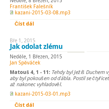
Neděle, 8 Březen, 2015
František Falešník
kazani-2015-03-08.mp3
Číst dál
Zpátky ke kořenům
Bře 1, 2015
Jak odolat zlému
Neděle, 1 Březen, 2015
Jan Spěváček
Matouš 4, 1 - 11:
Tehdy byl Ježíš Duchem v
aby byl pokoušen od ďábla. Postil se čtyřicet 
až nakonec vyhladověl.
kazani-2015-03-01.mp3
Číst dál
Jak odolat zlému