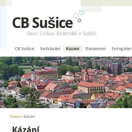
CB Sušice
Sbor Církve Bratrské v Sušici
CB Sušice
Setkávání
Kázání
Oznámení
Fotogaler
Jste zde
Domů
» Kázání
Kázání