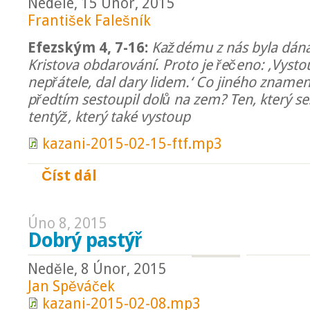
Neděle, 15 Únor, 2015
František Falešník
Efezským 4, 7-16:
Každému z nás byla dána
Kristova obdarování. Proto je řečeno: ‚Vystou
nepřátele, dal dary lidem.‘ Co jiného znamená
předtím sestoupil dolů na zem? Ten, který ses
tentýž, který také vystoup
kazani-2015-02-15-ftf.mp3
Číst dál
Patero služebností
Úno 8, 2015
Dobrý pastýř
Neděle, 8 Únor, 2015
Jan Spěváček
kazani-2015-02-08.mp3