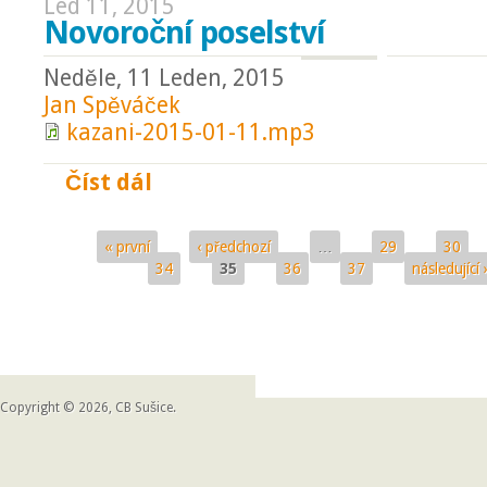
Led 11, 2015
Novoroční poselství
Neděle, 11 Leden, 2015
Jan Spěváček
kazani-2015-01-11.mp3
Číst dál
Novoroční poselství
« první
‹ předchozí
…
29
30
Stránky
34
35
36
37
následující 
Copyright © 2026, CB Sušice.