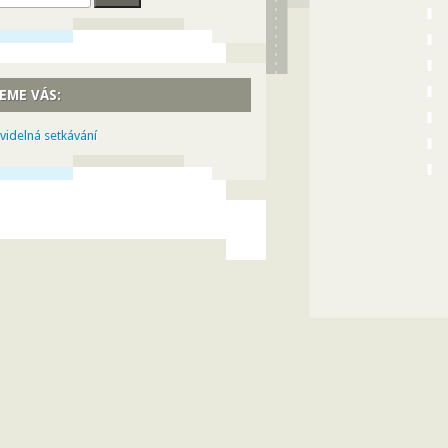
EME VÁS:
videlná setkávání