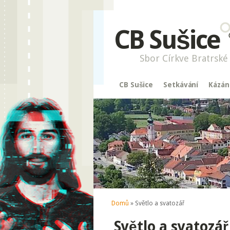
CB Sušice
Sbor Církve Bratrské 
CB Sušice
Setkávání
Kázán
Jste zde
Domů
» Světlo a svatozář
Světlo a svatozář