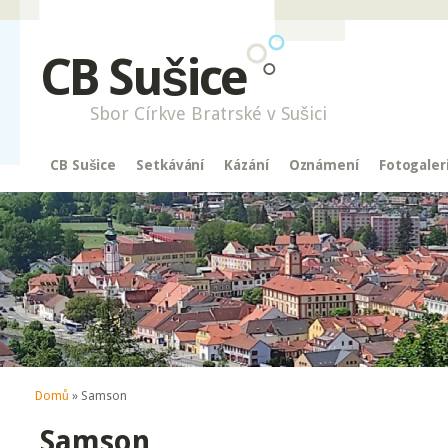
CB Sušice
Sbor Církve Bratrské v Sušici
CB Sušice
Setkávání
Kázání
Oznámení
Fotogaler
Jste zde
Domů
» Samson
Samson