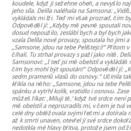
koudele, když ji sežehne oheň, a nevyšlo na
jeho síla. Delíla naléhala na Samsona: „Vidíš, 
vykládals mi lži. Teď mi však prozraď, čím b
Odpověděl jí: „Kdyby mě pevně spoutali nov
dosud nepoužilo, zeslábl bych a byl bych jako
vzala Delíla nové provazy, spoutala ho jimi a
„Samsone, jdou na tebe Pelištejci!“ Přitom v
číhali. Tu strhal provazy s paží jako nitě. Delí
Samsonovi: „I teď jsi mě obelstil a vykládáš 
čím bys mohl být spoután!“ Odpověděl jí: „
sedm pramenů vlasů do osnovy.“ Učinila tak 
křikla na něho: „Samsone, jdou na tebe Pelište
spánku a vytrhl kolík, vratidlo i osnovu. Zase
můžeš říkat: ‚Miluji tě,‘ když tvé srdce není p
mě obelstil a neprozradils mi, v čem je tvá ve
celé dny obtěžovala svými řečmi a dotírala n
až k smrti unaven, otevřel jí své srdce dokořán
nedotkla mé hlavy břitva, protože jsem od ž