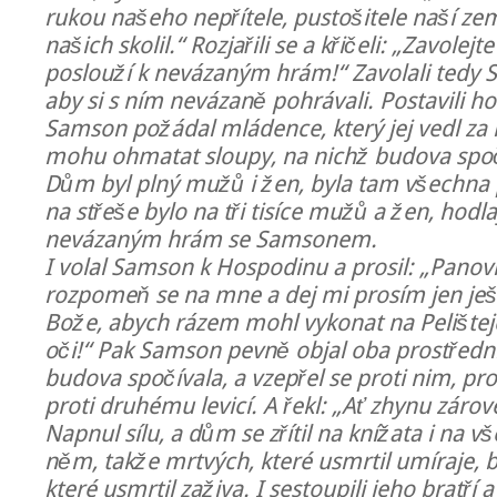
rukou našeho nepřítele, pustošitele naší z
našich skolil.“ Rozjařili se a křičeli: „Zavole
poslouží k nevázaným hrám!“ Zavolali tedy 
aby si s ním nevázaně pohrávali. Postavili h
Samson požádal mládence, který jej vedl za 
mohu ohmatat sloupy, na nichž budova spočív
Dům byl plný mužů i žen, byla tam všechna pe
na střeše bylo na tři tisíce mužů a žen, hodlaj
nevázaným hrám se Samsonem.
I volal Samson k Hospodinu a prosil: „Pano
rozpomeň se na mne a dej mi prosím jen ješt
Bože, abych rázem mohl vykonat na Pelištej
oči!“ Pak Samson pevně objal oba prostřední
budova spočívala, a vzepřel se proti nim, pr
proti druhému levicí. A řekl: „Ať zhynu zárove
Napnul sílu, a dům se zřítil na knížata i na vš
něm, takže mrtvých, které usmrtil umíraje, b
které usmrtil zaživa. I sestoupili jeho bratří 