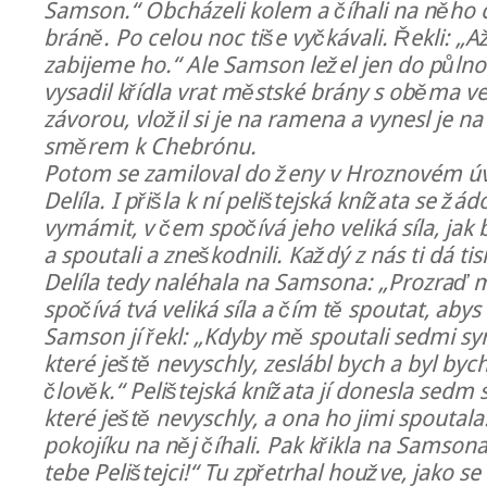
Samson.“ Obcházeli kolem a číhali na něho 
bráně. Po celou noc tiše vyčkávali. Řekli: „Až
zabijeme ho.“ Ale Samson ležel jen do půlnoc
vysadil křídla vrat městské brány s oběma veře
závorou, vložil si je na ramena a vynesl je na
směrem k Chebrónu.
Potom se zamiloval do ženy v Hroznovém úv
Delíla. I přišla k ní pelištejská knížata se ž
vymámit, v čem spočívá jeho veliká síla, ja
a spoutali a zneškodnili. Každý z nás ti dá tisí
Delíla tedy naléhala na Samsona: „Prozraď 
spočívá tvá veliká síla a čím tě spoutat, aby
Samson jí řekl: „Kdyby mě spoutali sedmi s
které ještě nevyschly, zeslábl bych a byl bych
člověk.“ Pelištejská knížata jí donesla sedm
které ještě nevyschly, a ona ho jimi spoutala.
pokojíku na něj číhali. Pak křikla na Samson
tebe Pelištejci!“ Tu zpřetrhal houžve, jako se