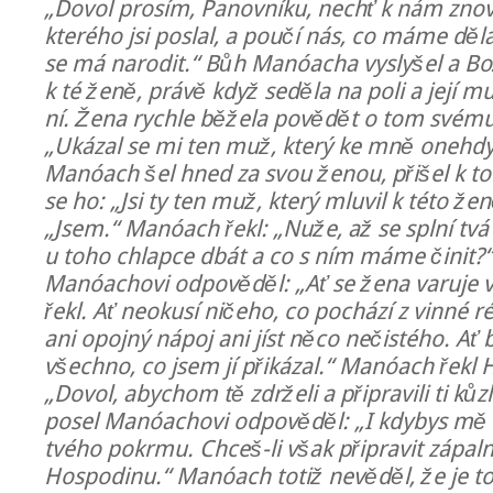
„Dovol prosím, Panovníku, nechť k nám znov
kterého jsi poslal, a poučí nás, co máme děl
se má narodit.“ Bůh Manóacha vyslyšel a Bož
k té ženě, právě když seděla na poli a její 
ní. Žena rychle běžela povědět o tom svém
„Ukázal se mi ten muž, který ke mně onehdy 
Manóach šel hned za svou ženou, přišel k t
se ho: „Jsi ty ten muž, který mluvil k této ž
„Jsem.“ Manóach řekl: „Nuže, až se splní tvá 
u toho chlapce dbát a co s ním máme činit?
Manóachovi odpověděl: „Ať se žena varuje v
řekl. Ať neokusí ničeho, co pochází z vinné r
ani opojný nápoj ani jíst něco nečistého. Ať 
všechno, co jsem jí přikázal.“ Manóach řekl
„Dovol, abychom tě zdrželi a připravili ti ků
posel Manóachovi odpověděl: „I kdybys mě z
tvého pokrmu. Chceš-li však připravit zápaln
Hospodinu.“ Manóach totiž nevěděl, že je t