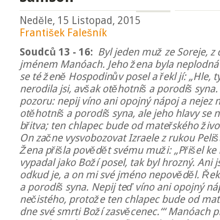
Neděle, 15 Listopad, 2015
František Falešník
Soudců 13 - 16:
Byl jeden muž ze Soreje, z 
jménem Manóach. Jeho žena byla neplodná a
se té ženě Hospodinův posel a řekl jí: „Hle, t
nerodila jsi, avšak otěhotníš a porodíš syna
pozoru: nepij víno ani opojný nápoj a nejez n
otěhotníš a porodíš syna, ale jeho hlavy se
břitva; ten chlapec bude od mateřského živo
On začne vysvobozovat Izraele z rukou Peliš
Žena přišla povědět svému muži: „Přišel k
vypadal jako Boží posel, tak byl hrozný. Ani 
odkud je, a on mi své jméno nepověděl. Řekl
a porodíš syna. Nepij teď víno ani opojný náp
nečistého, protože ten chlapec bude od mat
dne své smrti Boží zasvěcenec.‘“ Manóach p