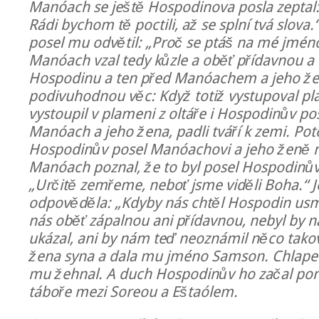
Manóach se ještě Hospodinova posla zeptal: 
Rádi bychom tě poctili, až se splní tvá slova
posel mu odvětil: „Proč se ptáš na mé jmén
Manóach vzal tedy kůzle a oběť přídavnou a 
Hospodinu a ten před Manóachem a jeho že
podivuhodnou věc: Když totiž vystupoval pla
vystoupil v plameni z oltáře i Hospodinův pose
Manóach a jeho žena, padli tváří k zemi. Po
Hospodinův posel Manóachovi a jeho ženě n
Manóach poznal, že to byl posel Hospodinův,
„Určitě zemřeme, neboť jsme viděli Boha.“ 
odpověděla: „Kdyby nás chtěl Hospodin usmrt
nás oběť zápalnou ani přídavnou, nebyl by 
ukázal, ani by nám teď neoznámil něco takov
žena syna a dala mu jméno Samson. Chlapec
mu žehnal. A duch Hospodinův ho začal po
táboře mezi Soreou a Eštaólem.