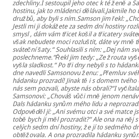
zdechliny.I sestoupil jeho otec k té ženě a
hostinu, jak to mládenci dělávali.Jakmile ho uv
družbů, aby byli s ním.Samson jim řekl: „Ch
Jestli mi ji dokážete za sedm dní hostiny rozl
smysl , dám vám třicet košil a třicatery svátečn
však nebudete moci rozluštit, dáte vy mně tři
sváteční šaty.“ Souhlasili s ním: „Dej nám svo
poslechneme.“Řekl jim tedy: „Ze žrouta vyše
vyšla sladkost.“ Po tři dny nebyli s to hádan
dne navedli Samsonovu ženu: „Přemluv své
hádanku prozradí! Jinak tě i s domem tvého 
nás sem pozvali, abyste nás obrali?“I vyčítal
Samsonovi: „Chováš vůči mně jenom nenávi
Dals hádanku synům mého lidu a neprozradil j
Odpověděl jí: „Ani svému otci a své matce js
tobě bych ji měl prozradit?“ Ale ona na něj 
celých sedm dní hostiny, že jí to sedmého dn
obtěžovala. A ona prozradila hádanku synům