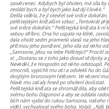
zasvěcenec. Kdybych byl oholen, má síla by
zeslábl bych a byl bych jako každý člověk.“
Delíla viděla, že jí otevřel své srdce dokořán,
pelištejským knížatům vzkaz: „Tentokrát přij
své srdce dokořán.“ Pelištejská knížata k ní t
sebou stříbro. Ona ho uspala na klíně, zavo
dala oholit sedm pramenů vlasů na jeho hlav
příčinou jeho ponížení. Jeho síla od něho ods
„Samsone, jdou na tebe Pelištejci!“ Procitl z
si: „Dostanu se z toho jako dosud vždycky a 
Nevěděl, že Hospodin od něho odstoupil. Pel
zmocnili, vypíchli mu oči a odvlekli ho do Gá
dvojitým bronzovým řetězem. Ve vězení musel
hlavě mu začaly hned po oholení dorůstat.
Pelištejská knížata se shromáždila, aby obě
svému bohu Dágonovi a aby se oddala rado
bůh nám vydal do rukou Samsona, našeho nep
viděl, vychvaloval svého boha. Volali: „Náš