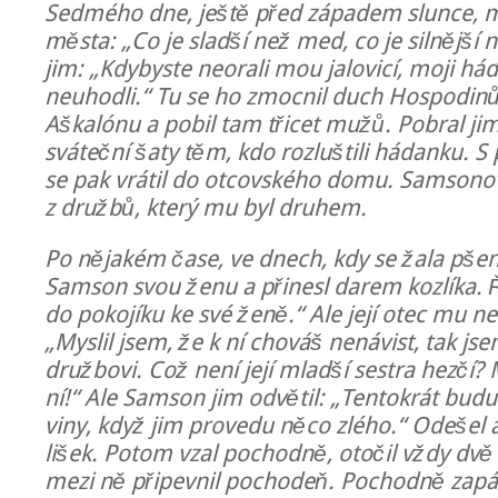
Sedmého dne, ještě před západem slunce, 
města: „Co je sladší než med, co je silnější
jim: „Kdybyste neorali mou jalovicí, moji há
neuhodli.“ Tu se ho zmocnil duch Hospodinů
Aškalónu a pobil tam třicet mužů. Pobral jim 
sváteční šaty těm, kdo rozluštili hádanku.
se pak vrátil do otcovského domu. Samsono
z družbů, který mu byl druhem.
Po nějakém čase, ve dnech, kdy se žala pšeni
Samson svou ženu a přinesl darem kozlíka. Ř
do pokojíku ke své ženě.“ Ale její otec mu ned
„Myslil jsem, že k ní chováš nenávist, tak jse
družbovi. Což není její mladší sestra hezčí?
ní!“ Ale Samson jim odvětil: „Tentokrát budu
viny, když jim provedu něco zlého.“ Odešel a 
lišek. Potom vzal pochodně, otočil vždy dvě 
mezi ně připevnil pochodeň. Pochodně zapálil