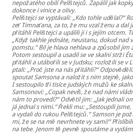
nepožatého obilí Pelištejců. Zapálil jak kopky
dokonce i vinice a olivy.
Pelištejci se vyptávali: „Kdo tohle udělal?“ R
zeť Timnaťana, za to, že mu vzal ženu a dal ji
přitáhli Pelištejci a upálili ji i s jejím otcem.
„Když takhle jednáte, neustanu, dokud nad
pomstu.“ Bil je hlava nehlava a způsobil jim 
Potom sestoupil a usadil se ve skalní strži Ét
přitáhli a utábořili se v Judsku; rozložili se v
ptali: „Proč jste na nás přitáhli?“ Odpověděli:
spoutat Samsona a naložit s ním stejně, jako
I sestoupilo tři tisíce judských mužů ke skalní
Samsonovi: „Copak nevíš, že nad námi vládn
nám to provedl?“ Odvětil jim: „Jak jednali o
já jednal s nimi.“ Řekli mu: „Sestoupili jsme
a vydali do rukou Pelištejců.“ Samson je po
mi, že se na mě nevrhnete vy sami!“ Přislíb
na tebe. Jenom tě pevně spoutáme a vydáme