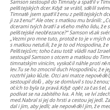
Samson sestoupil do Timnaty a spatřil v Tim
pelištejských dcer.Když se vrátil, sdělil svém
Timnatě jsem spatřil ženu z pelištejských d
ji za ženu!“ Ale otec s matkou mu bránili: „
dcerami tvých bratří a všeho mého lidu, že s
pelištejské neobřezance?“ Samson však své
„Vezmi pro mne tuto, protože to je v mých o
s matkou netušili, že je to od Hospodina, že
Pelištejcům; toho času totiž vládli nad Izrael
sestoupil Samson s otcem a matkou do Timna
timnatským vinicím, vyskočil náhle proti ně
lev.Tu se ho zmocnil duch Hospodinův, že j
roztrhl jako kůzle. Otci ani matce nepověděl
sestoupil dolů , aby se domluvil s tou ženo
očích to byla ta pravá.Když opět za čas šel, ab
podívat se na zabitého lva. A hle, ve lví zdec
med.Nabral si jej do hrsti a cestou jej jedl. Z
dal i jim, aby jedli; ale nepověděl jim, že med