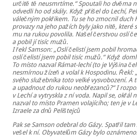
určitě tě neusmrtíme.“ Spoutali ho dvěma 
odvedli ho od skály. Když přišel do Lechí, Peli
válečným pokřikem. Tu se ho zmocnil duch 
provazy na jeho pažích byly jako nitě, které
mu na rukou povolila. Našel čerstvou oslí čel
a pobil jí tisíc mužů.
I řekl Samson: „Oslí čelistí jsem pobil hro
oslí čelistí jsem pobil tisíc mužů.“ Když domlu
To místo nazval Rámat-lechí (to je Výšina čeli
nesmírnou žízeň a volal k Hospodinu. Řekl: „T
svého služebníka toto velké vysvobození. A 
a upadnout do rukou neobřezanců?“ I rozpolt
v Lechí a vytryskla z ní voda. Napil se, okřál 
nazval to místo Pramen volajícího; ten je v L
Izraele za dnů Pelištejců
Pak se Samson odebral do Gázy. Spatřil tam
vešel k ní. Obyvatelům Gázy bylo oznámeno: