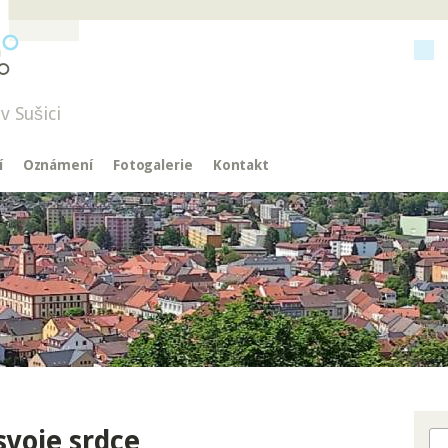
v Sušici
í
Oznámení
Fotogalerie
Kontakt
svoje srdce
Hl