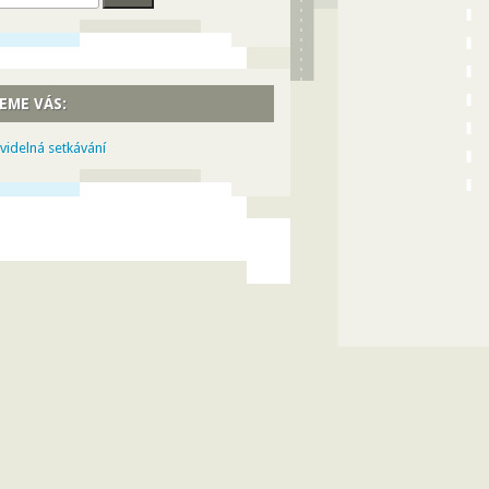
EME VÁS:
videlná setkávání