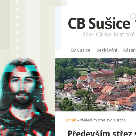
CB Sušice
Sbor Církve Bratrské 
CB Sušice
Setkávání
Kázán
Jste zde
Domů
» Především střez svoje srdce
Především střez 