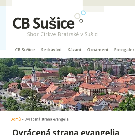
CB Sušice
Sbor Církve Bratrské v Sušici
CB Sušice
Setkávání
Kázání
Oznámení
Fotogaler
Jste zde
Domů
» Ovrácená strana evangelia
Ovrácená strana evangelia