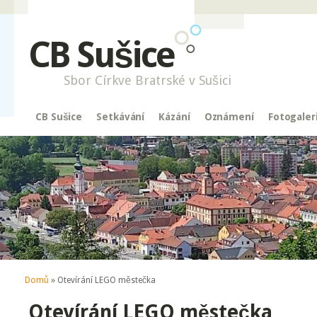
CB Sušice
Sbor Církve Bratrské v Sušici
CB Sušice
Setkávání
Kázání
Oznámení
Fotogaler
Jste zde
Domů
» Otevírání LEGO městečka
Otevírání LEGO městečka