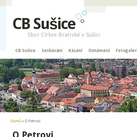
CB Sušice
Sbor Církve Bratrské v Sušici
CB Sušice
Setkávání
Kázání
Oznámení
Fotogaler
Jste zde
Domů
» O Petrovi
O Petrovi