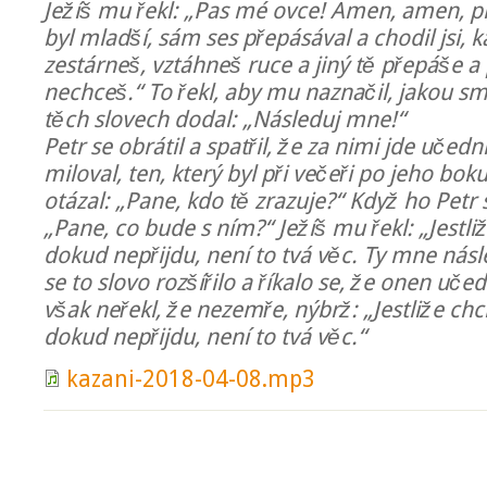
Ježíš mu řekl: „Pas mé ovce! Amen, amen, pr
byl mladší, sám ses přepásával a chodil jsi, k
zestárneš, vztáhneš ruce a jiný tě přepáše 
nechceš.“ To řekl, aby mu naznačil, jakou sm
těch slovech dodal: „Následuj mne!“
Petr se obrátil a spatřil, že za nimi jde učedn
miloval, ten, který byl při večeři po jeho bok
otázal: „Pane, kdo tě zrazuje?“ Když ho Petr sp
„Pane, co bude s ním?“ Ježíš mu řekl: „Jestliž
dokud nepřijdu, není to tvá věc. Ty mne násl
se to slovo rozšířilo a říkalo se, že onen uče
však neřekl, že nezemře, nýbrž: „Jestliže chci
dokud nepřijdu, není to tvá věc.“
kazani-2018-04-08.mp3