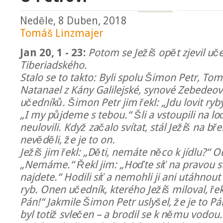
Neděle, 8 Duben, 2018
Tomáš Linzmajer
Jan 20, 1 - 23:
Potom se Ježíš opět zjevil uč
Tiberiadského.
Stalo se to takto: Byli spolu Šimon Petr, To
Natanael z Kány Galilejské, synové Zebedeovi
učedníků. Šimon Petr jim řekl: „Jdu lovit ry
„I my půjdeme s tebou.“ Šli a vstoupili na lo
neulovili. Když začalo svítat, stál Ježíš na bř
nevěděli, že je to on.
Ježíš jim řekl: „Děti, nemáte něco k jídlu?“ 
„Nemáme.“ Řekl jim: „Hoďte síť na pravou st
najdete.“ Hodili síť a nemohli ji ani utáhnou
ryb. Onen učedník, kterého Ježíš miloval, řekl
Pán!“ Jakmile Šimon Petr uslyšel, že je to Pán
byl totiž svlečen – a brodil se k němu vodou.