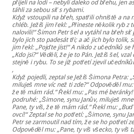
přijeli na lodi – nebyli daleko od břehu, jen as
táhli za sebou síť s rybami.
Když vstoupili na břeh, spatřili ohniště a na
chléb. Ježíš jim řekl: „Přineste několik ryb z t
nalovili!“ Šimon Petr šel a vytáhl na břeh síť
bylo jich sto padesát tři; a ač jich bylo tolik, 
jim řekl: „Pojďte jíst!“ A nikdo z učedníků se
„Kdo jsi?“ Věděli, že je to Pán. Ježíš šel, vzal
stejně i rybu. To se již potřetí zjevil učední
,
Když pojedli, zeptal se Ježíš Šimona Petra: 
miluješ mne víc než ti zde?“ Odpověděl mu: 
že tě mám rád.“ Řekl mu: „Pas mé beránky!“
podruhé: „Šimone, synu Janův, miluješ mne
Pane, ty víš, že tě mám rád.“ Řekl mu: „Bu
ovcí!“ Zeptal se ho potřetí: „Šimone, synu 
Petr se zarmoutil nad tím, že se ho potřetí ze
Odpověděl mu: „Pane, ty víš všecko, ty víš 