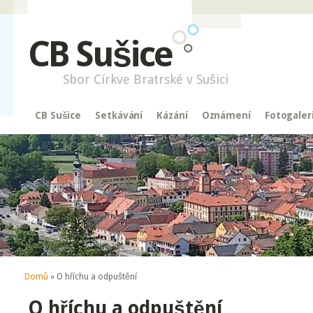
CB Sušice
Sbor Církve Bratrské v Sušici
CB Sušice
Setkávání
Kázání
Oznámení
Fotogaler
Jste zde
Domů
» O hříchu a odpuštění
O hříchu a odpuštění