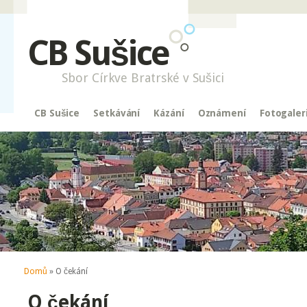
CB Sušice
Sbor Církve Bratrské v Sušici
CB Sušice
Setkávání
Kázání
Oznámení
Fotogaler
Jste zde
Domů
» O čekání
O čekání