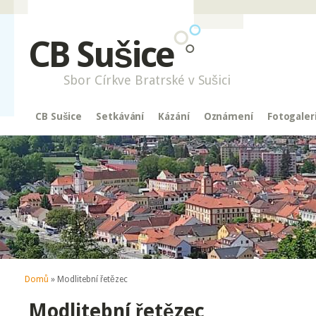
CB Sušice
Sbor Církve Bratrské v Sušici
CB Sušice
Setkávání
Kázání
Oznámení
Fotogaler
Jste zde
Domů
» Modlitební řetězec
Modlitební řetězec