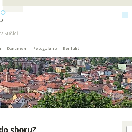
v Sušici
í
Oznámení
Fotogalerie
Kontakt
do sboru?
Hl