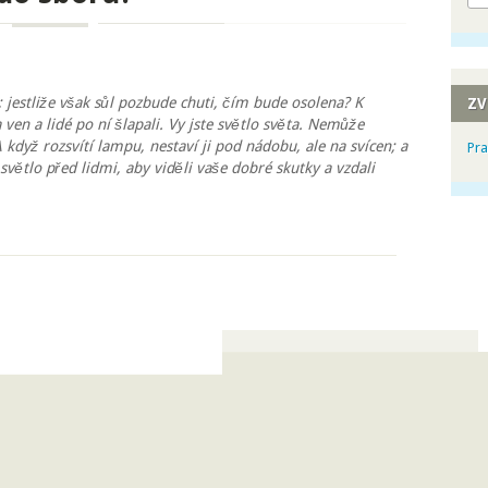
; jestliže však sůl pozbude chuti, čím bude osolena? K
ZV
 ven a lidé po ní šlapali. Vy jste světlo světa. Nemůže
A když rozsvítí lampu, nestaví ji pod nádobu, ale na svícen; a
Pra
 světlo před lidmi, aby viděli vaše dobré skutky a vzdali