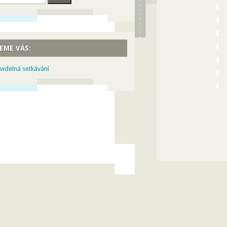
EME VÁS:
videlná setkávání