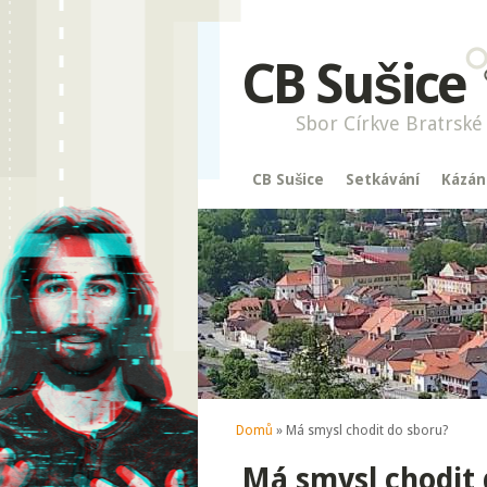
CB Sušice
Sbor Církve Bratrské 
CB Sušice
Setkávání
Kázán
Jste zde
Domů
» Má smysl chodit do sboru?
Má smysl chodit 