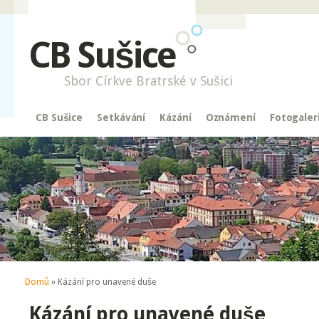
CB Sušice
Sbor Církve Bratrské v Sušici
CB Sušice
Setkávání
Kázání
Oznámení
Fotogaler
Jste zde
Domů
» Kázání pro unavené duše
Kázání pro unavené duše