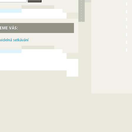
EME VÁS:
videlná setkávání