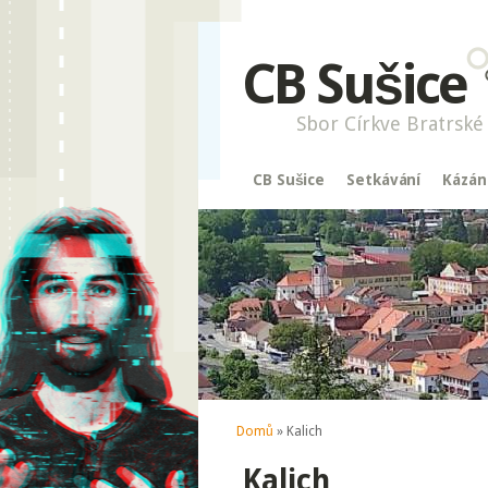
CB Sušice
Sbor Církve Bratrské 
CB Sušice
Setkávání
Kázán
Jste zde
Domů
» Kalich
Kalich