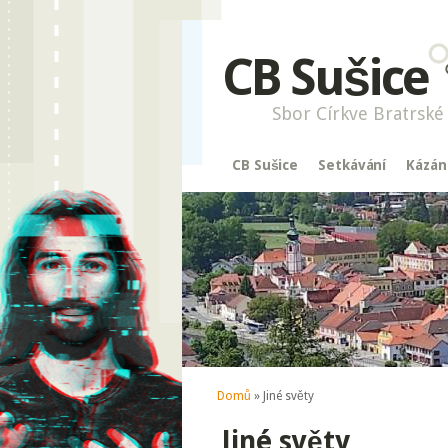
CB Sušice
Sbor Církve Bratrské 
CB Sušice
Setkávání
Kázán
Jste zde
Domů
» Jiné světy
Jiné světy