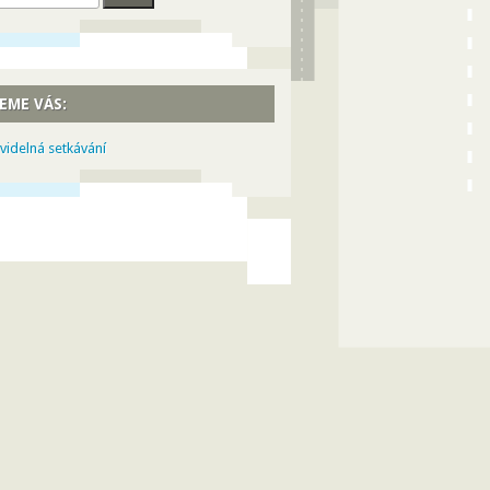
EME VÁS:
videlná setkávání