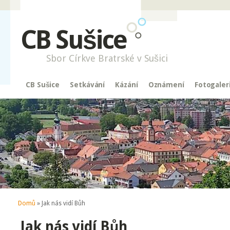
CB Sušice
Sbor Církve Bratrské v Sušici
CB Sušice
Setkávání
Kázání
Oznámení
Fotogaler
Jste zde
Domů
» Jak nás vidí Bůh
Jak nás vidí Bůh