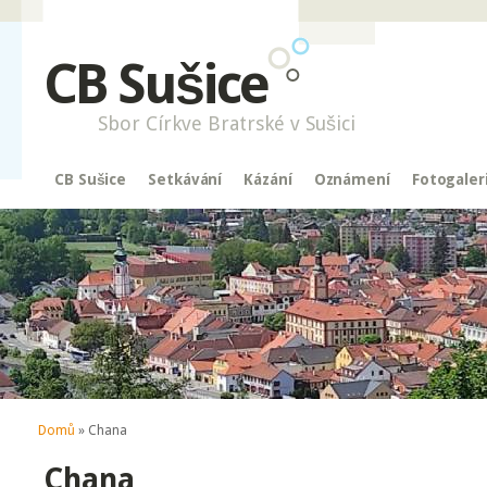
CB Sušice
Sbor Církve Bratrské v Sušici
CB Sušice
Setkávání
Kázání
Oznámení
Fotogaler
Jste zde
Domů
» Chana
Chana