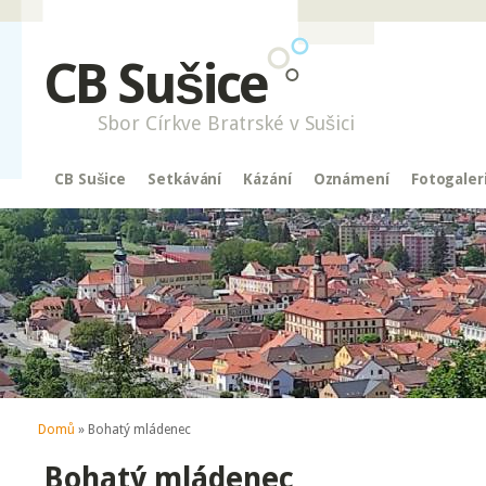
CB Sušice
Sbor Církve Bratrské v Sušici
CB Sušice
Setkávání
Kázání
Oznámení
Fotogaler
Jste zde
Domů
» Bohatý mládenec
Bohatý mládenec